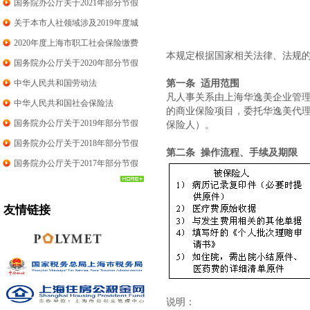
例
国务院办公厅关于2021年部分节假
日安排的通知
关于本市人社领域涉及2019年度城
镇单位就业人员平均工资相关事项
2020年度上海市职工社会保险缴费
本规定根据国家相关法律、法规
的说明
标准
国务院办公厅关于2020年部分节假
日安排通知
中华人民共和国劳动法
第一条 适用范围
凡人事关系由上海华逸美企业管
中华人民共和国社会保险法
的商业保险项目，委托华逸美代
国务院办公厅关于2019年部分节假
保险人）。
日安排通知
国务院办公厅关于2018年部分节假
第二条 操作流程、手续及期限
日安排通知
国务院办公厅关于2017年部分节假
日安排通知
友情链接
说明：