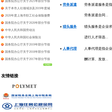
例
国务院办公厅关于2021年部分节假
●
劳务派遣
劳务派遣服务是指
日安排的通知
关于本市人社领域涉及2019年度城
镇单位就业人员平均工资相关事项
劳务派遣合同...
2020年度上海市职工社会保险缴费
的说明
标准
国务院办公厅关于2020年部分节假
●
猎头服务
猎头服务是企业
日安排通知
中华人民共和国劳动法
进行人才筛选...
中华人民共和国社会保险法
国务院办公厅关于2019年部分节假
●
人事代理
人事代理是指企
日安排通知
国务院办公厅关于2018年部分节假
日安排通知
国务院办公厅关于2017年部分节假
酬计算、发放...
日安排通知
友情链接