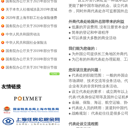
设立外资代表处是一种成本低
例
国务院办公厅关于2021年部分节假
更能了解中国市场的机会
。设立代表
日安排的通知
关于本市人社领域涉及2019年度城
作，同时
外商代表处亦可监察国外总
镇单位就业人员平均工资相关事项
2020年度上海市职工社会保险缴费
外商代表处给国外总部带来的利益
的说明
标准
国务院办公厅关于2020年部分节假
● 低廉的开设费用, 没有注册资本金
● 简单的登记和申请程序
日安排通知
中华人民共和国劳动法
● 可以承接大多数的商业活动
中华人民共和国社会保险法
我们能为您做的：
国务院办公厅关于2019年部分节假
● 为外国公司提供长三角地区外商
日安排通知
国务院办公厅关于2018年部分节假
● 为已有的外商代表处办理延期、
日安排通知
国务院办公厅关于2017年部分节假
您应该注意的问题：
日安排通知
● 代表处的职能范围： 一般的外
市场调研、技术交流等业务活动。代
友情链接
企业有关的非营利性业务活动。
● 设立代表处的要求： 成立两年
代表/代表身份证明等及国外公证机
● 金融、保险、海运、航空运输、
● 代表处人员的聘用：派遣到中国
● 战略规划： 代表处往往是很多
代表处设立流程图